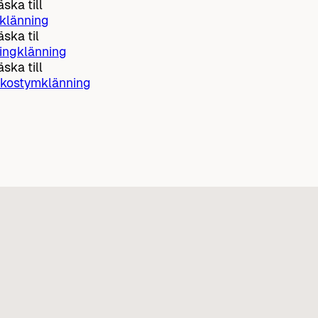
ska till
klänning
ska til
ingklänning
ska till
 kostymklänning