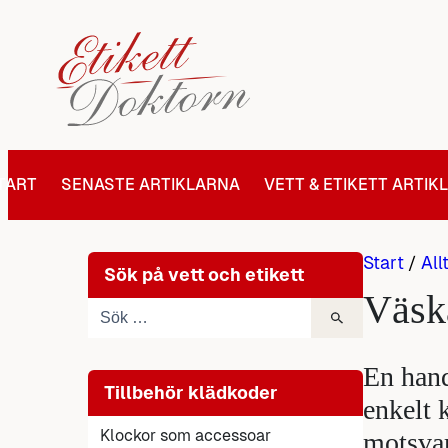
Hoppa
till
innehåll
TART
SENASTE ARTIKLARNA
VETT & ETIKETT ARTIK
Start
/
All
Sök på vett och etikett
Väsk
En hand
Tillbehör klädkoder
enkelt 
Klockor som accessoar
motsvar