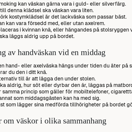
moking kan väskan gärna vara i guld- eller silverfärg.
till denna klädsel ska väskan vara liten.
örk kostymklädsel är det lackväska som passar bäst.
n kan vara försedd med, eller utan axelrem.
laceras i kvinnan knä, eller hängandes på stolsryggen 
ska läggs aldrig upp på bordet.
ng av handväskan vid en middag
ten hand- eller axelväska hängs under tiden du äter på s
rar du den i ditt knä.
ternativ till är att lägga den under stolen.
ka aldrig, hur söt eller dyrbar den är, läggas på matbor
r samma princip som gäller för mobiltelefoner, cigarettt
 annat som middagsgästen kan ha med sig.
st som lägger sina medförda tillhörigheter på bordet gör 
r om väskor i olika sammanhang