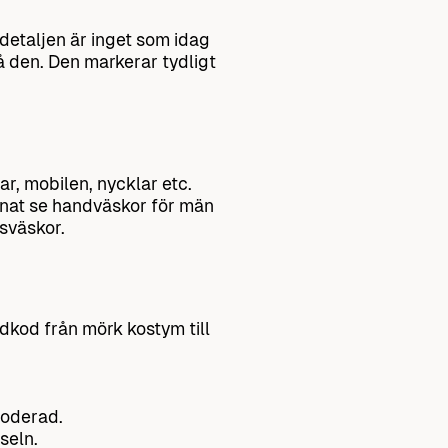
 detaljen är inget som idag
på den. Den markerar tydligt
, mobilen, nycklar etc.
nat se handväskor för män
sväskor.
ädkod från mörk kostym till
roderad.
seln.