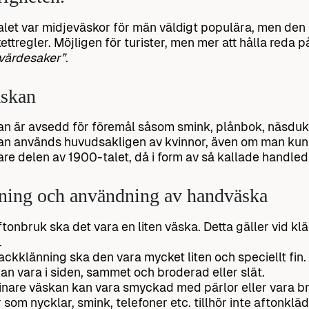
talet var midjeväskor för män väldigt populära, men den
kettregler. Möjligen för turister, men mer att hålla reda 
 värdesaker”
.
skan
 är avsedd för föremål såsom smink, plånbok, näsdukar
n används huvudsakligen av kvinnor, även om man kun
re delen av 1900-talet, då i form av så kallade handled
ning och användning av handväska
ftonbruk ska det vara en liten väska. Detta gäller vid kl
.
frackklänning ska den vara mycket liten och speciellt fin.
an vara i siden, sammet och broderad eller slät.
inare väskan kan vara smyckad med pärlor eller vara b
 som nycklar, smink, telefoner etc. tillhör inte aftonkläd