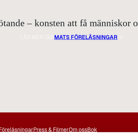
ande – konsten att få människor om
LÄS MER OM
MATS FÖRELÄSNINGAR
→
Föreläsningar
Press & Filmer
Om oss
Bok