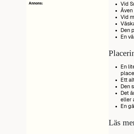
Vid S
Annons:
Även 
Vid m
Väska
Den p
En vä
Placeri
En li
place
Ett al
Den s
Det ä
eller
En gä
Läs me