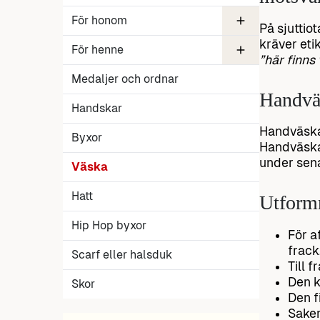
För honom
På sjuttio
kräver eti
Skjorta
För henne
Slipsnål
Bälte
Väst
”här finns
Smycken
Medaljer och ordnar
Tiara och diadem
Slöjans etikett
Handvä
Handskar
Handväskan
Byxor
Handväska
under sena
Väska
Hatt
Utform
Hip Hop byxor
För a
frack
Scarf eller halsduk
Till 
Den k
Skor
Den f
Saker