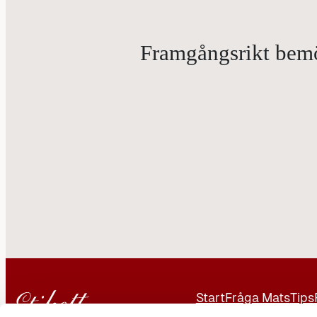
Framgångsrikt bemöt
Start
Fråga Mats
Tips
Kontakt
Annonsera