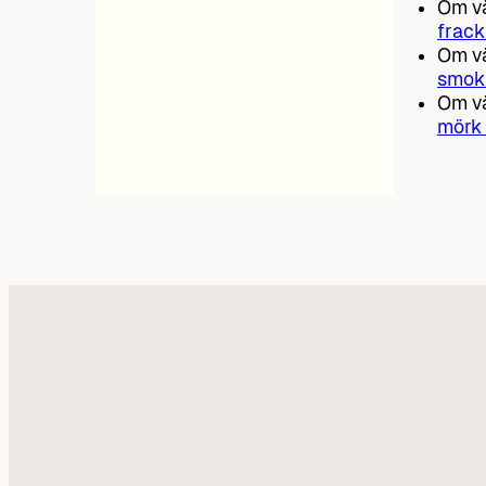
Om vä
frack
Om vä
smok
Om vä
mörk